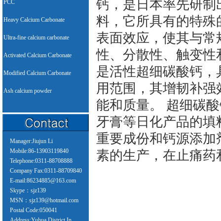
钙，是日本率先研制
PCC
料，它所具有的特殊
Heavy Calcium Carbonate
表面效应，使其与常
Ultra-fine calcium carbonate
性、分散性、触变性
Activated Calcium Carbonate
是活性超细碳酸钙，
Modified Calcium Carbonate
用范围，其增韧补强
Ash calcium powder
能和质量。 超细碳
牙膏等日化产品的填
重要成份和钙源添加
Manager:Jiujun Li
Mobile:86-13903119840
素的生产，在止痛药
Telephone:0311-88708888
Company Fax:0311-88709840
E-mail:86234885@163.com
Skype：sjz139
MSN：sjz139@hotmail.com
Postal Code:050041
Address:Yuhua District In