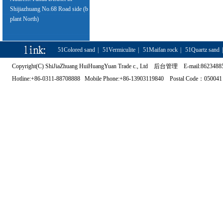
Shijiazhuang No.68 Road side (b
plant North)
51Colored sand
|
51Vermiculite
|
51Maifan rock
|
51Quartz sand
Copyright(C) ShiJiaZhuang HuiHuangYuan Trade c., Ltd
后台管理
E-mail:86234885
Hotline:+86-0311-88708888 Mobile Phone:+86-13903119840 Postal Code：050041 Address